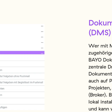
Doku
(DMS)
Wer mit M
zugehörig
BAYO Dok
zentrale 
Dokumente
auch auf P
Projekten,
(Broker). 
lokal ins
und kann 