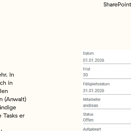
SharePoin
hr. In
ch in
llen
n (Anwalt)
ändige
e Tasks er