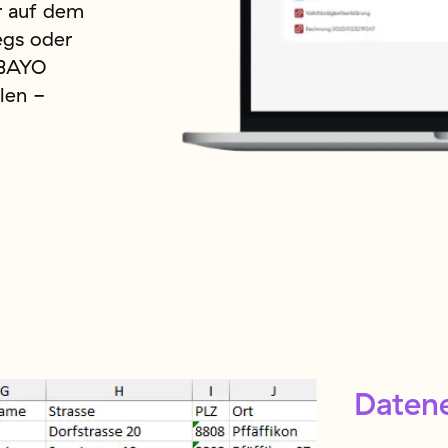
r auf dem
egs oder
 BAYO
len -
Datene