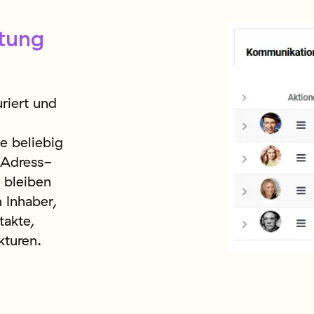
tung
riert und
e beliebig
 Adress-
 bleiben
 Inhaber,
takte,
kturen.