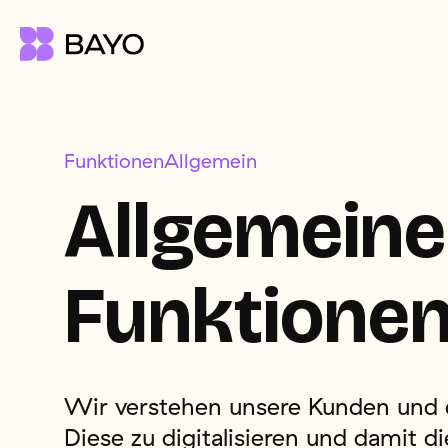
Direkt
zum
Inhalt
Funktionen
Funktionen
Allgemein
Pfadnavigation
Allgemeine
Preis
Schulung/Events
Funktione
Support
Über uns
Wir verstehen unsere Kunden und 
Diese zu digitalisieren und damit di